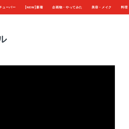
チューバー
[NEW]新着
企画物・やってみた
美容・メイク
料理
ル