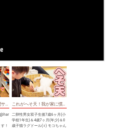
【ご報告】しばらくの間サブチャンネルの”TWINsふたごチャンネル2nd”で配信します！
これがへそ天！我が家に慣れて完全無防備で寝転がる子猫ちゃん！7才児(小学校1年生)男女双子＆4才児(年少)末っ子＆0歳子猫ラグドール(♀)の何気ない日常505
/@har
二卵性男女双子生後7歳6ヶ月(小
1
学校1年生)＆4歳7ヶ月(年少)＆0
ます！
歳子猫ラグドール(♀) モコちゃん
お腹見せちゃってｗ家族全員に
てい
かなり慣れてきたね！ふわちゃ