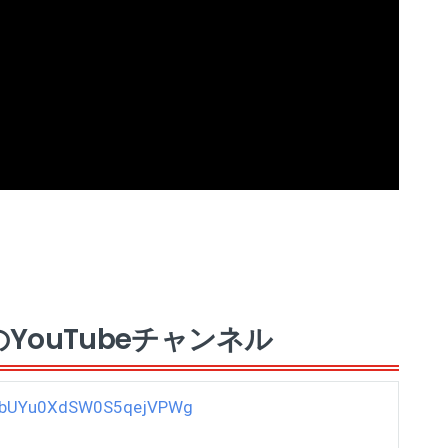
YouTubeチャンネル
USjbUYu0XdSW0S5qejVPWg