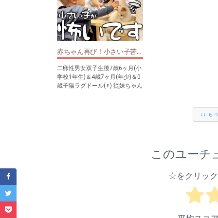
楽しみにしています！
ただき、本当にありがとう
います！😊
二卵性男女双子生後7歳7ヶ月(小
皆様に大切なお知らせがあ
学校1年生)＆4歳8ヶ月(年少)＆0
す。
歳子猫ラグドール(♀)
諸事情により、しばらくの
ブチャンネルの【TWINs
赤ちゃん再び！小さい子苦手な子猫ちゃん！また威嚇しちゃうかな？7才児(小学校1年生)男女双子＆4才児(年少)末っ子＆0歳子猫ラグドール(♀)の何気ない日常504
チャンネル登録お願いします
チャンネル2nd（はる君の
→https://www.youtube.com/ch
常）】で動画公開すること
二卵性男女双子生後7歳6ヶ月(小
annel/UCUSjbUYu0XdSW0S5qej
りました。
学校1年生)＆4歳7ヶ月(年少)＆0
VPWg
配信活動はこれからも変わ
歳子猫ラグドール(♀) 従妹ちゃん
に続けていきますので、ぜ
が来てくれて遊んでくれたけど
☆ファンレターなどの送付先☆
記のリンクからチャンネル
ヒヤヒヤ。。。えっ？まさか
〒107-0062 東京都港区南青
録をお願いいたします！✨
の？色々感じとれるのかな？は
↓↓ も
山2-26-32 セイザンI 1002
る君読み聞かせブーム到来ｗ上
株式会社アナライズログ
Gemini (feat.sorateras) / 
手よｗ
TWINsふたごチャンネル宛
BGM CHANNEL
※現金や商品券は受け取れませ
(P) & (C) Star Music
チャンネル登録お願いします
このユーチ
んのでご承知おきください
Entertainment Inc.
→https://www.youtube.com/ch
annel/UCUSjbUYu0XdSW0S5qej
↓こちらでTWINsふたごチャンネ
VPWg
☆をクリック
ルにて紹介しているアイテム
等、載せるようにしました。参
☆ファンレターなどの送付先☆
考にしてもらえると嬉しいで
〒107-0062 東京都港区南青
す。
山2-26-32 セイザンI 1002
【ごうくん＆ふわちゃんの楽天
株式会社アナライズログ