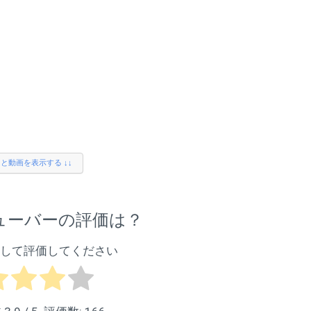
ござ
んも念願の抱っこできたね！み
んなモコにぞっこんｗ
りま
チャンネル登録お願いします
間サ
→https://www.youtube.com/ch
ふたご
annel/UCUSjbUYu0XdSW0S5qej
日
VPWg
にな
☆ファンレターなどの送付先☆
らず
〒107-0062 東京都港区南青
ひ下
山2-26-32 セイザンI 1002
の登
株式会社アナライズログ
TWINsふたごチャンネル宛
っと動画を表示する ↓↓
※現金や商品券は受け取れませ
ALL
んのでご承知おきください
↓こちらでTWINsふたごチャンネ
ューバーの評価は？
ルにて紹介しているアイテム
等、載せるようにしました。参
考にしてもらえると嬉しいで
して評価してください
す。
【ごうくん＆ふわちゃんの楽天
ROOM】
https://room.rakuten.co.jp/room
_8977a9a20d/items