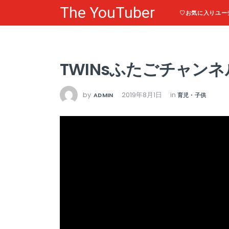
The YouTuber
♡お気に入りユー
TWINsふたごチャンネ
by
2019年8月1日
in
ADMIN
育児・子供