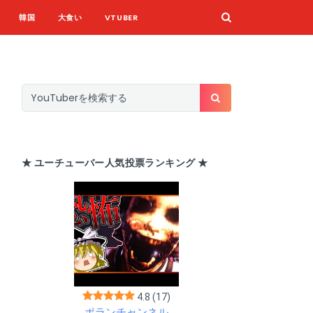
韓国
大食い
VTUBER
★ ユーチューバー人気投票ランキング ★
4.8
(17)
ポランチャンネル