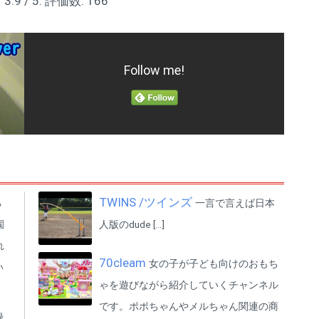
ア
3.9
/ 5. 評価数:
166
インスタグラムのフォローもお
願いします
https://www.instagram.com/pat
h7way/
Follow me!
#二卵性男女双子赤ちゃん
#TWINsふたごチャンネル#へそ
天#無防備#子猫
Gemini (feat.sorateras) / ALL
BGM CHANNEL
(P) & (C) Star Music
Entertainment Inc.
TWINS /ツインズ
ろ
一言で言えば日本
園
人版のdude […]
れ
70cleam
女の子が子ども向けのおもち
い
ゃを遊びながら紹介していくチャンネル
です。ポポちゃんやメルちゃん関連の商
録