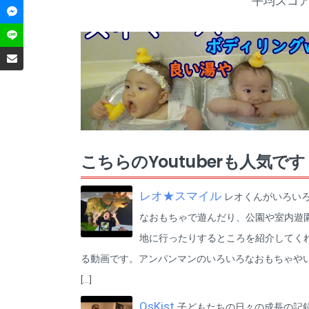
平均スコ
ROOM】
TWINsふたごチャンネル宛
https://room.rakuten.co.jp/room
※現金や商品券は受け取れませ
_8977a9a20d/items
んのでご承知おきください
インスタグラムのフォローもお
↓こちらでTWINsふたごチャンネ
願いします
ルにて紹介しているアイテム
https://www.instagram.com/pat
等、載せるようにしました。参
h7way/
考にしてもらえると嬉しいで
す。
#二卵性男女双子赤ちゃん
【ごうくん＆ふわちゃんの楽天
#TWINsふたごチャンネル#活動
ROOM】
休止#休止#しばらくの間
https://room.rakuten.co.jp/room
こちらのYoutuberも人気です
_8977a9a20d/items
Gemini (feat.sorateras) / ALL
BGM CHANNEL
インスタグラムのフォローもお
レオ★スマイル
(P) & (C) Star Music
レオくんがいろい
願いします
Entertainment Inc.
https://www.instagram.com/pat
なおもちゃで遊んだり、公園や室内遊
h7way/
地に行ったりするところを紹介してく
#二卵性男女双子赤ちゃん
る動画です。アンパンマンのいろいろなおもちゃや
#TWINsふたごチャンネル#子猫
#ラグドール#苦手
[…]
Gemini (feat.sorateras) / ALL
OsKist
子どもたちの日々の成長の記