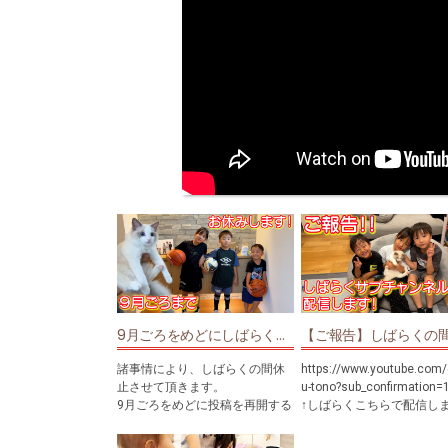
9月ごろをめどにしばらく休止します！
諸事情により、しばらくの間休
https://www.youtube.com
止させて頂きます。
u-tono?sub_confirmation=
9月ごろをめどに投稿を再開する
↑しばらくこちらで配信し
予定です。
また皆様にお会いできることを
いつもチャンネルを応援し