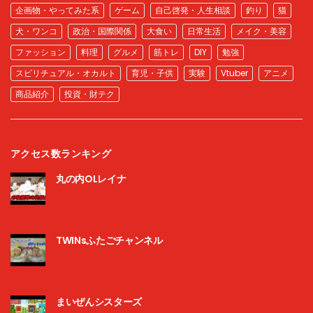
企画物・やってみた系
ゲーム
自己啓発・人生相談
釣り
猫
犬・ワンコ
政治・国際関係
大食い
日常生活
メイク・美容
ファッション
料理
グルメ
筋トレ
DIY
勉強
スピリチュアル・オカルト
育児・子供
実験
Vtuber
アニメ
商品紹介
投資・財テク
アクセス数ランキング
丸の内OLレイナ
TWINsふたごチャンネル
まいぜんシスターズ