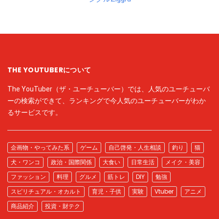
THE YOUTUBERについて
The YouTuber（ザ・ユーチューバー）では、人気のユーチューバ
ーの検索ができて、ランキングで今人気のユーチューバーがわか
るサービスです。
企画物・やってみた系
ゲーム
自己啓発・人生相談
釣り
猫
犬・ワンコ
政治・国際関係
大食い
日常生活
メイク・美容
ファッション
料理
グルメ
筋トレ
DIY
勉強
スピリチュアル・オカルト
育児・子供
実験
Vtuber
アニメ
商品紹介
投資・財テク