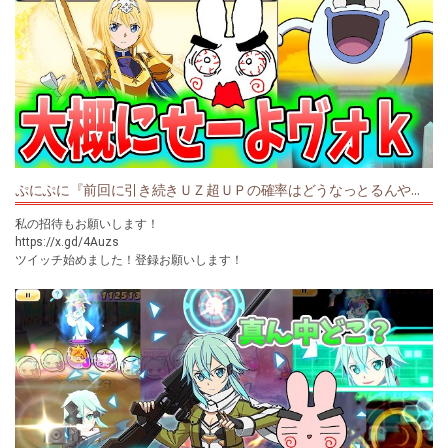
ぷにぷに『前回に引き続きＵＺ超ＵＰの確率はどうなっとるんや！アリス狙ってガシャいくぞー！ソードアートオンラインコラボ』Yo-kai Watch
私の招待もお願いします！
https://x.gd/4Auzs
ツイッチ始めました！登録お願いします！
https://www.twitch.tv/poposora
✨オススメ動画✨
https://youtu.be/mg91S-oSwhA
✨マリオカートワールド✨
https://youtu.be/q3UYciqYTdQ
チャンネル登録をお願いします↓
https://goo.gl/JA5yjm
グッズはこちらから
https://market.orilab.jp/user/61248d43b8448