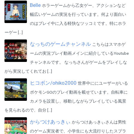
Belle
©LEVEL5 Inc. ©NHN PlayArt Corp.
ホラーゲームから乙女ゲー、アクションなど
幅広いゲームの実況を行っています。何より面白い
のはプレイ中に入る軽快なツッコミです。特にホラ
ーゲー […]
なっちのゲームチャンネル
こちらはスマホゲ
ームの実況プレイ動画メインに紹介しているYoutube
チャンネルです。 なっちさんがゲームをプレイしな
がら実況してくれてお […]
ヒコボン/ohiko2000
世界中ににユーザーがいる
ポケモンGOのプレイ動画を載せています。自転車に
カメラを設置し、移動しながらプレイしている風景
を見られるので、自分 […]
からつけあっきぃ
からつけあっきぃさんは男性
のゲーム実況者で、小学生にも大流行りしたスプラ