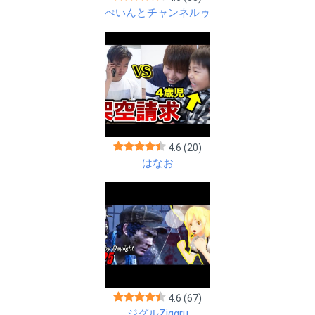
ぺいんとチャンネルゥ
4.6
(20)
はなお
4.6
(67)
ジグルZiggru