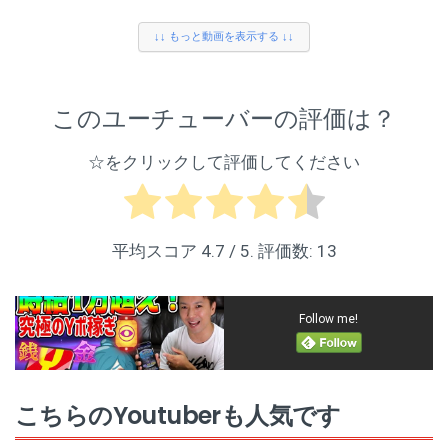
【マインクラフト】https://onl.tw/T6zJh2t
✨オススメ動画✨
https://youtu.be/mg91S-oSwhA
↓↓ もっと動画を表示する ↓↓
#ポポそら
✨マリオカートワールド✨
#ぷにぷに
https://youtu.be/q3UYciqYTdQ
#妖怪ウォッチぷにぷに
チャンネル登録をお願いします↓
#妖怪ウォッチ
https://goo.gl/JA5yjm
©LEVEL5 Inc. ©NHN PlayArt Corp.
このユーチューバーの評価は？
グッズはこちらから
https://market.orilab.jp/user/61248d43b8448
☆をクリックして評価してください
購入してくれた方ありがとうございます！
ツイッターはこちら https://twitter.com/poposora7
インスタはこちら https://www.instagram.com/poposora7/?hl=ja
平均スコア
4.7
/ 5. 評価数:
13
【New スーパーマリオブラザーズ U 】https://bit.ly/2NsraQ1
【星のカービィスターアライズ】https://goo.gl/FyCmKk
【星のカービィwii】https://goo.gl/xgdHaj
Follow me!
【マリオカート８】https://goo.gl/Nd2DiV
【スーパーカービィハンターズ】https://bit.ly/33qNsat
【マインクラフト】https://onl.tw/T6zJh2t
#ポポそら
こちらのYoutuberも人気です
#ぷにぷに
#妖怪ウォッチぷにぷに
#妖怪ウォッチ