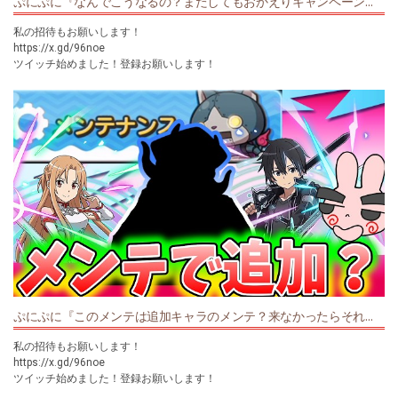
ぷにぷに『なんでこうなるの？またしてもおかえりキャンペーンが大ピンチ？ｗソードアートオンラインコラボ』Yo-kai Watch
【New スーパーマリオブラザーズ U 】https://bit.ly/2NsraQ1
【星のカービィスターアライズ】https://goo.gl/FyCmKk
私の招待もお願いします！
【星のカービィwii】https://goo.gl/xgdHaj
https://x.gd/96noe
【マリオカート８】https://goo.gl/Nd2DiV
ツイッチ始めました！登録お願いします！
【スーパーカービィハンターズ】https://bit.ly/33qNsat
https://www.twitch.tv/poposora
【マインクラフト】https://onl.tw/T6zJh2t
✨オススメ動画✨
https://youtu.be/mg91S-oSwhA
#ポポそら
✨マリオカートワールド✨
#ぷにぷに
https://youtu.be/q3UYciqYTdQ
#妖怪ウォッチぷにぷに
チャンネル登録をお願いします↓
#妖怪ウォッチ
https://goo.gl/JA5yjm
©LEVEL5 Inc. ©NHN PlayArt Corp.
グッズはこちらから
https://market.orilab.jp/user/61248d43b8448
購入してくれた方ありがとうございます！
ツイッターはこちら https://twitter.com/poposora7
インスタはこちら https://www.instagram.com/poposora7/?hl=ja
ぷにぷに『このメンテは追加キャラのメンテ？来なかったらそれはそれで地獄だｗソードアートオンラインコラボ』Yo-kai Watch
【New スーパーマリオブラザーズ U 】https://bit.ly/2NsraQ1
【星のカービィスターアライズ】https://goo.gl/FyCmKk
私の招待もお願いします！
【星のカービィwii】https://goo.gl/xgdHaj
https://x.gd/96noe
【マリオカート８】https://goo.gl/Nd2DiV
ツイッチ始めました！登録お願いします！
【スーパーカービィハンターズ】https://bit.ly/33qNsat
https://www.twitch.tv/poposora