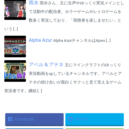
【終了画面】
雨水
雨水さん、主に生声やゆっくり実況メインとし
・妖夢の立ち絵･･･製作：ざっくチャン様（@Zaq_1129）
■使用素材一覧
て活動中の配信者。ホラーゲームやレトロゲームを
【BGM】
数多く実況しており、「視聴者を楽しませたい」と
・魔王魂 様
いう […]
http://maoudamashii.jokersounds.com/
・NoCopyrightSounds 様
Alpha Azur
Alpha AzurチャンネルはApex […]
https://www.youtube.com/channel/UC_aEa8K-EOJ3D6gOs7HcyNg
・mus mus 様
http://musmus.main.jp/
【MMD】
アベル & アテネ
主にマインクラフトのゆっくり
霊夢：にがもん様
http://ch.nicovideo.jp/super_sierra/blomaga/ar109409
実況動画をupしているチャンネルです。アベルとア
魔理沙：にがもん様
http://ch.nicovideo.jp/super_sierra/blomaga/ar109409
テネの掛け合いが面白くサクッと見て笑えるゲーム
妖夢：アールビット様
実況者です。継続 […]
http://www.nicovideo.jp/watch/sm17437131
【終了画面】
・妖夢の立ち絵･･･製作：ざっくチャン様（@Zaq_1129）
Facebook
twitter