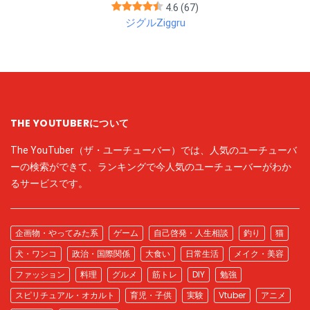
4.6
(67)
ジグルZiggru
THE YOUTUBERについて
The YouTuber（ザ・ユーチューバー）では、人気のユーチューバ
ーの検索ができて、ランキングで今人気のユーチューバーがわか
るサービスです。
企画物・やってみた系
ゲーム
自己啓発・人生相談
釣り
猫
犬・ワンコ
政治・国際関係
大食い
日常生活
メイク・美容
ファッション
料理
グルメ
筋トレ
DIY
勉強
スピリチュアル・オカルト
育児・子供
実験
Vtuber
アニメ