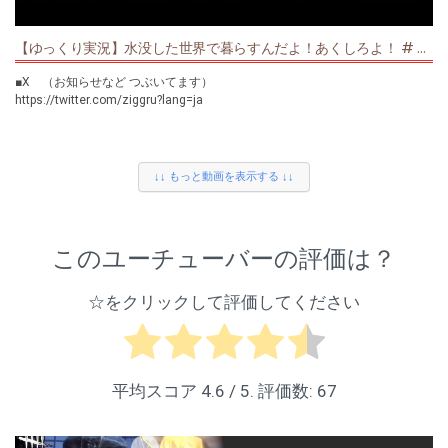
https://www.youtube.com/playlist?list=PL9WHkLDDeCHkVQs0n7qrqM4-
http://musmus.main.jp/
list=PL9WHkLDDeCHl8JXJzgHOwcXy3EGZVUG5W
xw7Q0t_dG
【ゆっくり実況】水没した世界で暮らすんだよ！あくしろよ！ # 2 【Raft】
【MMD】
【I Expect You to Die】
【Arizona Sunshine】
霊夢：にがもん様
https://www.youtube.com/playlist?list=PL9WHkLDDeCHmSydqi_x4q-
https://www.youtube.com/playlist?
■X （お知らせなど つぶいてます）
http://ch.nicovideo.jp/super_sierra/blomaga/ar109409
mkLOPSorJxI
list=PL9WHkLDDeCHmYboex7Jb2a4FvJSoW4WU2
https://twitter.com/ziggru?lang=ja
魔理沙：にがもん様
http://ch.nicovideo.jp/super_sierra/blomaga/ar109409
【Budget Cuts】
【PARTY HARD】
------------------------------------
妖夢：アールビット様
https://www.youtube.com/playlist?
https://www.youtube.com/playlist?list=PL9WHkLDDeCHlXopi-
■再生リスト一覧
http://www.nicovideo.jp/watch/sm17437131
list=PL9WHkLDDeCHkw4bJUOiHOrhwpckFeFYCY
Mzn1wtxoATWWj47C
↓↓ もっと動画を表示する ↓↓
------------------------------------
【生放送】アーカイブ
【終了画面】
【Beat Saber】
https://www.youtube.com/playlist?
・妖夢の立ち絵･･･製作：ざっくチャン様（@Zaq_1129）
https://www.youtube.com/playlist?
■使用素材一覧
list=PL9WHkLDDeCHneFkJDDdRjmXatHzGkATOE
list=PL9WHkLDDeCHkLlfDlrUnvjlPPCRcE73DI
このユーチューバーの評価は？
【BGM】
【DEAD BY DAYLIGHT】
【単発リスト】
・魔王魂 様
https://www.youtube.com/playlist?
https://www.youtube.com/playlist?
http://maoudamashii.jokersounds.com/
list=PL9WHkLDDeCHmvVnq73Pcum8_ibX6kTpFl
☆をクリックして評価してください
list=PL9WHkLDDeCHk6Le7x0ds1aLkPPjf6OsTv
・NoCopyrightSounds 様
https://www.youtube.com/channel/UC_aEa8K-EOJ3D6gOs7HcyNg
【Friday the 13th The Game】
【ジグルの息抜き】
・mus mus 様
https://www.youtube.com/playlist?
https://www.youtube.com/playlist?list=PL9WHkLDDeCHkVQs0n7qrqM4-
http://musmus.main.jp/
list=PL9WHkLDDeCHl8JXJzgHOwcXy3EGZVUG5W
xw7Q0t_dG
平均スコア
4.6
/ 5. 評価数:
67
【MMD】
【I Expect You to Die】
【Arizona Sunshine】
霊夢：にがもん様
https://www.youtube.com/playlist?list=PL9WHkLDDeCHmSydqi_x4q-
https://www.youtube.com/playlist?
http://ch.nicovideo.jp/super_sierra/blomaga/ar109409
mkLOPSorJxI
list=PL9WHkLDDeCHmYboex7Jb2a4FvJSoW4WU2