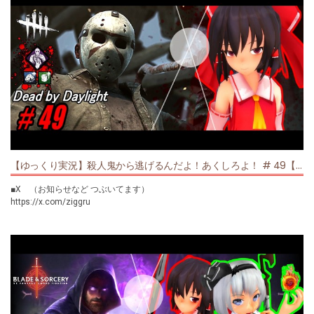
【生放送】アーカイブ
https://www.youtube.com/playlist?
list=PL9WHkLDDeCHneFkJDDdRjmXatHzGkATOE
【DEAD BY DAYLIGHT】
https://www.youtube.com/playlist?
list=PL9WHkLDDeCHmvVnq73Pcum8_ibX6kTpFl
【Friday the 13th The Game】
https://www.youtube.com/playlist?
list=PL9WHkLDDeCHl8JXJzgHOwcXy3EGZVUG5W
【ゆっくり実況】殺人鬼から逃げるんだよ！あくしろよ！ # 49【DEAD BY DAYLIGHT】
【I Expect You to Die】
https://www.youtube.com/playlist?list=PL9WHkLDDeCHmSydqi_x4q-
■X （お知らせなど つぶいてます）
mkLOPSorJxI
https://x.com/ziggru
【Budget Cuts】
------------------------------------
https://www.youtube.com/playlist?
■再生リスト一覧
list=PL9WHkLDDeCHkw4bJUOiHOrhwpckFeFYCY
【生放送】アーカイブ
【Beat Saber】
https://www.youtube.com/playlist?
https://www.youtube.com/playlist?
list=PL9WHkLDDeCHneFkJDDdRjmXatHzGkATOE
list=PL9WHkLDDeCHkLlfDlrUnvjlPPCRcE73DI