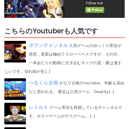
魔理沙：にがもん様
Follow me!
http://ch.nicovideo.jp/super_sierra/blomaga/ar109409
【Budget Cuts】
【PARTY HARD】
妖夢：アールビット様
https://www.youtube.com/playlist?
https://www.youtube.com/playlist?list=PL9WHkLDDeCHlXopi-
http://www.nicovideo.jp/watch/sm17437131
list=PL9WHkLDDeCHkw4bJUOiHOrhwpckFeFYCY
Mzn1wtxoATWWj47C
------------------------------------
【終了画面】
こちらのYoutuberも人気です
【Beat Saber】
・妖夢の立ち絵･･･製作：ざっくチャン様（@Zaq_1129）
https://www.youtube.com/playlist?
■使用素材一覧
list=PL9WHkLDDeCHkLlfDlrUnvjlPPCRcE73DI
ポランチャンネル
人気ゲームのゆっくり実況が
【BGM】
【単発リスト】
・魔王魂 様
得意。更新は極めてスローペースですが、その分、
https://www.youtube.com/playlist?
http://maoudamashii.jokersounds.com/
list=PL9WHkLDDeCHk6Le7x0ds1aLkPPjf6OsTv
・NoCopyrightSounds 様
一本あたりの動画に注ぎ込むギャグの質・量は凄ま
https://www.youtube.com/channel/UC_aEa8K-EOJ3D6gOs7HcyNg
【ジグルの息抜き】
じいです。切れ味が良 […]
・mus mus 様
https://www.youtube.com/playlist?list=PL9WHkLDDeCHkVQs0n7qrqM4-
http://musmus.main.jp/
xw7Q0t_dG
べるくら企画
かなり古株のYouTuber。年齢も高め
【MMD】
だと思われる。 最近は人気ゲーム「Dead by […]
【Arizona Sunshine】
霊夢：にがもん様
https://www.youtube.com/playlist?
http://ch.nicovideo.jp/super_sierra/blomaga/ar109409
list=PL9WHkLDDeCHmYboex7Jb2a4FvJSoW4WU2
魔理沙：にがもん様
レトルト
ゲーム実況を投稿しているチャンネルで
http://ch.nicovideo.jp/super_sierra/blomaga/ar109409
【PARTY HARD】
妖夢：アールビット様
す。ホラーゲームやデスゲーム、 […]
https://www.youtube.com/playlist?list=PL9WHkLDDeCHlXopi-
http://www.nicovideo.jp/watch/sm17437131
Mzn1wtxoATWWj47C
------------------------------------