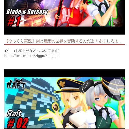
【DEAD BY DAYLIGHT】
【単発リスト】
https://www.youtube.com/playlist?
https://www.youtube.com/playlist?
list=PL9WHkLDDeCHmvVnq73Pcum8_ibX6kTpFl
list=PL9WHkLDDeCHk6Le7x0ds1aLkPPjf6OsTv
【Friday the 13th The Game】
【ジグルの息抜き】
https://www.youtube.com/playlist?
https://www.youtube.com/playlist?list=PL9WHkLDDeCHkVQs0n7qrqM4-
list=PL9WHkLDDeCHl8JXJzgHOwcXy3EGZVUG5W
xw7Q0t_dG
【ゆっくり実況】剣と魔術の世界を冒険するんだよ！あくしろよ！ # 1 【Blade & Sorcery】
【I Expect You to Die】
【Arizona Sunshine】
https://www.youtube.com/playlist?list=PL9WHkLDDeCHmSydqi_x4q-
https://www.youtube.com/playlist?
■X （お知らせなど つぶいてます）
mkLOPSorJxI
list=PL9WHkLDDeCHmYboex7Jb2a4FvJSoW4WU2
https://twitter.com/ziggru?lang=ja
【Budget Cuts】
【PARTY HARD】
------------------------------------
https://www.youtube.com/playlist?
https://www.youtube.com/playlist?list=PL9WHkLDDeCHlXopi-
■再生リスト一覧
list=PL9WHkLDDeCHkw4bJUOiHOrhwpckFeFYCY
Mzn1wtxoATWWj47C
------------------------------------
【生放送】アーカイブ
【Beat Saber】
https://www.youtube.com/playlist?
https://www.youtube.com/playlist?
■使用素材一覧
list=PL9WHkLDDeCHneFkJDDdRjmXatHzGkATOE
list=PL9WHkLDDeCHkLlfDlrUnvjlPPCRcE73DI
【BGM】
【DEAD BY DAYLIGHT】
【単発リスト】
・魔王魂 様
https://www.youtube.com/playlist?
https://www.youtube.com/playlist?
http://maoudamashii.jokersounds.com/
list=PL9WHkLDDeCHmvVnq73Pcum8_ibX6kTpFl
list=PL9WHkLDDeCHk6Le7x0ds1aLkPPjf6OsTv
・NoCopyrightSounds 様
https://www.youtube.com/channel/UC_aEa8K-EOJ3D6gOs7HcyNg
【Friday the 13th The Game】
【ジグルの息抜き】
・mus mus 様
https://www.youtube.com/playlist?