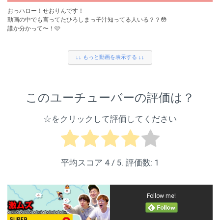
TikTok：https://www.tiktok.com/@seorin_bom2
おっハロー！せおりんです！
動画の中でも言ってたひろしまっ子汁知ってる人いる？？😳
姉妹チャンネルのボンボンTVはコチラ
誰か分かって〜！🩷
https://www.youtube.com/bom2tv
#ぷらぷらぶ #給食#学校
楽曲提供：Production Music by http://www.epidemicsound.com
↓↓ もっと動画を表示する ↓↓
ぷらぷらぶ公式アカウントはコチラ⸝⸝ᵕ ᵕ⸝⸝♡
※この撮影は消毒・換気を徹底して行っております。
＜公式X(旧Twitter)＞https://twitter.com/pura2bu
＜公式TikTok＞https://www.tiktok.com/@pura2bu
＜公式LINE＞https://voom-studio.line.biz/account/@374fhtuo/home
このユーチューバーの評価は？
ゆめちゃん🐰🎀
X(旧Twitter)：https://x.com/yumechan_o730
☆をクリックして評価してください
Instagram：https://www.instagram.com/yumechan_o730/
TikTok：https://www.tiktok.com/@yumechan_o730
せおりん🐏
X(旧Twitter)：https://x.com/seorin_bom2
平均スコア
4
/ 5. 評価数:
1
Instagram：https://www.instagram.com/seorin_bom2/
TikTok：https://www.tiktok.com/@seorin_bom2
Follow me!
姉妹チャンネルのボンボンTVはコチラ
https://www.youtube.com/bom2tv