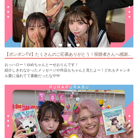
＜公式LINE＞https://voom-studio.line.biz/account/@374fhtuo/home
ゆめちゃん🐰🎀
X(旧Twitter)：https://x.com/yumechan_o730
Instagram：https://www.instagram.com/yumechan_o730/
TikTok：https://www.tiktok.com/@yumechan_o730
せおりん🐏
X(旧Twitter)：https://x.com/seorin_bom2
Instagram：https://www.instagram.com/seorin_bom2/
【ボンボンTV】たくさんのご応募ありがとう！視聴者さんへ感謝の会！
TikTok：https://www.tiktok.com/@seorin_bom2
おっハロー！ゆめちゃんと〜せおりんです！
姉妹チャンネルのボンボンTVはコチラ
紹介しきれなかったメッセージや作品もちゃんと見たよー！どれもチャンネ
https://www.youtube.com/bom2tv
ル愛に溢れてて素敵だったな🩷🩵
これからも応援よろしくね🍬
楽曲提供：Production Music by http://www.epidemicsound.com
#ぷらぷらぶ #ボンボンTV#イラスト
※この撮影は消毒・換気を徹底して行っております。
ぷらぷらぶ公式アカウントはコチラ⸝⸝ᵕ ᵕ⸝⸝♡
＜公式X(旧Twitter)＞https://twitter.com/pura2bu
＜公式TikTok＞https://www.tiktok.com/@pura2bu
＜公式LINE＞https://voom-studio.line.biz/account/@374fhtuo/home
ゆめちゃん🐰🎀
X(旧Twitter)：https://x.com/yumechan_o730