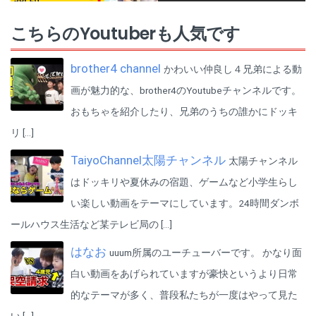
楽曲提供：Production Music by http://www.epidemicsound.com
こちらのYoutuberも人気です
※この撮影は消毒・換気を徹底して行っております。
brother4 channel
かわいい仲良し４兄弟による動
画が魅力的な、brother4のYoutubeチャンネルです。
おもちゃを紹介したり、兄弟のうちの誰かにドッキ
リ […]
TaiyoChannel太陽チャンネル
太陽チャンネル
はドッキリや夏休みの宿題、ゲームなど小学生らし
い楽しい動画をテーマにしています。24時間ダンボ
ールハウス生活など某テレビ局の […]
はなお
uuum所属のユーチューバーです。 かなり面
白い動画をあげられていますが豪快というより日常
的なテーマが多く、普段私たちが一度はやって見た
い […]