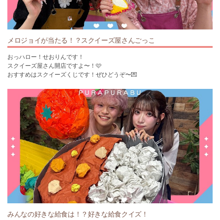
Instagram：https://www.instagram.com/yumechan_o730/
TikTok：https://www.tiktok.com/@yumechan_o730
せおりん🐏
メロジョイが当たる！？スクイーズ屋さんごっこ
X(旧Twitter)：https://x.com/seorin_bom2
Instagram：https://www.instagram.com/seorin_bom2/
おっハロー！せおりんです！
TikTok：https://www.tiktok.com/@seorin_bom2
スクイーズ屋さん開店ですよ〜！🩷
おすすめはスクイーズくじです！ぜひどうぞ〜💌
姉妹チャンネルのボンボンTVはコチラ
https://www.youtube.com/bom2tv
#ぷらぷらぶ #スクイーズ#メロジョイ
楽曲提供：Production Music by http://www.epidemicsound.com
ぷらぷらぶ公式アカウントはコチラ⸝⸝ᵕ ᵕ⸝⸝♡
＜公式X(旧Twitter)＞https://twitter.com/pura2bu
※この撮影は消毒・換気を徹底して行っております。
＜公式TikTok＞https://www.tiktok.com/@pura2bu
＜公式LINE＞https://voom-studio.line.biz/account/@374fhtuo/home
ゆめちゃん🐰🎀
X(旧Twitter)：https://x.com/yumechan_o730
Instagram：https://www.instagram.com/yumechan_o730/
TikTok：https://www.tiktok.com/@yumechan_o730
せおりん🐏
X(旧Twitter)：https://x.com/seorin_bom2
みんなの好きな給食は！？好きな給食クイズ！
Instagram：https://www.instagram.com/seorin_bom2/