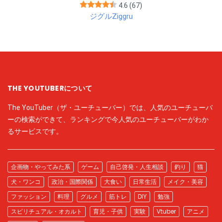
4.6
(67)
ジグルZiggru
THE YOUTUBERについて
The YouTuber（ザ・ユーチューバー）では、人気のユーチューバ
ーの検索ができて、ランキングで今人気のユーチューバーがわか
るサービスです。
企画物・やってみた系
ゲーム
自己啓発・人生相談
釣り
猫
犬・ワンコ
政治・国際関係
大食い
日常生活
メイク・美容
ファッション
料理
グルメ
筋トレ
DIY
勉強
スピリチュアル・オカルト
育児・子供
実験
Vtuber
アニメ