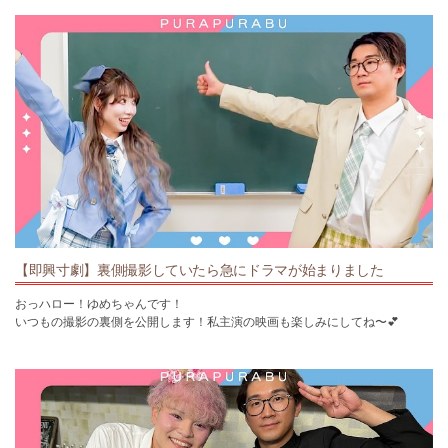
【即興寸劇】裏側撮影していたら急にドラマが始まりました
おっハロー！ゆめちゃんです！
いつもの撮影の裏側を公開します！私主演の映画も楽しみにしてね〜💕
#ぷらぷらぶ #ロケ撮影#寸劇
ぷらぷらぶ公式アカウントはコチラ⸝⸝ᵕ ᵕ⸝⸝♡
＜公式X(旧Twitter)＞https://twitter.com/pura2bu
＜公式TikTok＞https://www.tiktok.com/@pura2bu